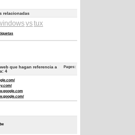
s relacionadas
windows
vs
tux
tiquetas
web que hagan referencia a
Pages:
a: 4
ogle.com/
ley.com/
ww.google.com
ww.google.com/
be