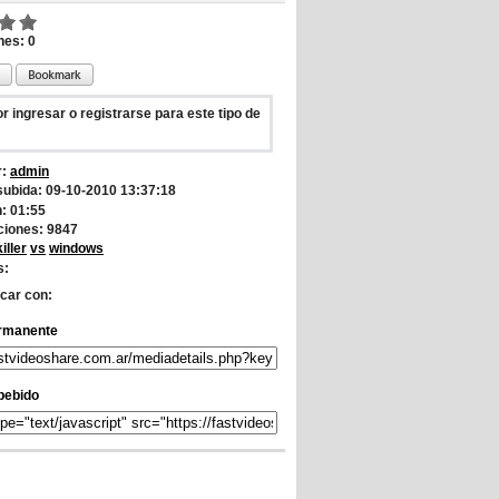
nes: 0
r ingresar o registrarse para este tipo de
r:
admin
subida: 09-10-2010 13:37:18
: 01:55
iones: 9847
killer
vs
windows
s:
car con:
rmanente
bebido