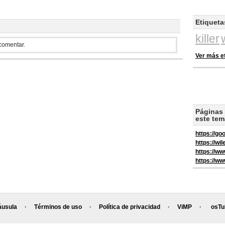
Etiqueta
killer
 comentar.
Ver más e
Páginas 
este tem
https://go
https://wi
https://w
https://w
áusula
·
Términos de uso
·
Política de privacidad
·
ViMP
·
osTu