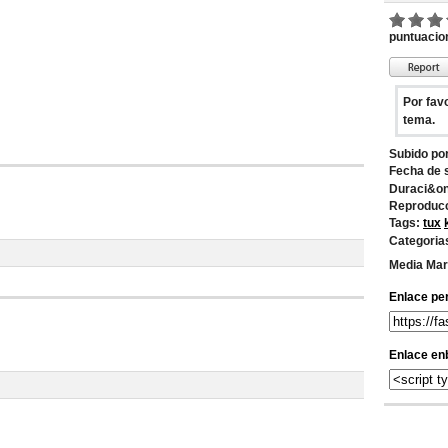
puntuacio
Por favo
tema.
Subido po
Fecha de 
Duraci&on
Reproducc
Tags:
tux
Categoria
Media Mar
Enlace pe
Enlace en