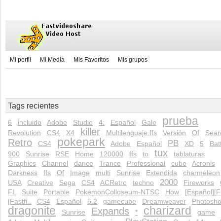
Mi perfil
Mi Media
Mis Favoritos
Mis grupos
Tags recientes
prueba
6
incluido
Adobe
Studio
4:
Español
Gale
killer
Revolution
CS4
X4
Multilenguaje.ffs
Versión
Of
Sear
pokepark
Retro
PB
CS4
Adobe
Español
XD
5
Bat
tux
900
Sunrise
RSE
Home
120000
ffs
to
tablaturas
Graphics
Channel
dance
Trance
Professional
cube
Acronis
Darkness
ffs
Of
Image
multi
Sunrise
Extendida
charmeleon
2000
USA
Creative
Sega
CS4
ACRetro
techno
Fireworks
FL
Suite
Portable
PokemonColloseum-NTSC
How
[Español][Fu
[Fastfi..
CS4
Español
5.2
gamecube
Dreamweaver
Photosh
dragonite
charizard
Expands
Sunrise
*
game