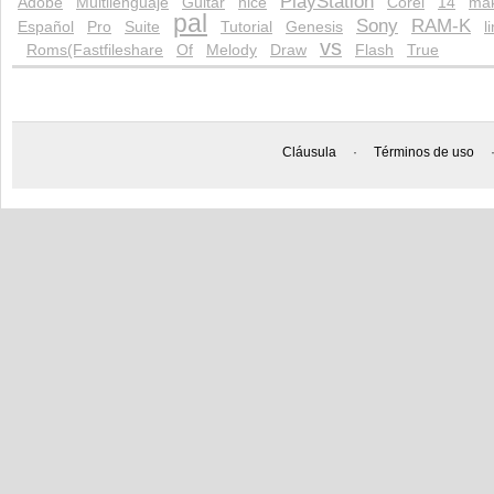
PlayStation
Adobe
Multilenguaje
Guitar
nice
Corel
14
ma
pal
Sony
RAM-K
Español
Pro
Suite
Tutorial
Genesis
l
vs
Roms(Fastfileshare
Of
Melody
Draw
Flash
True
Cláusula
·
Términos de uso