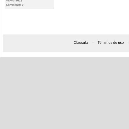
Views:
9616
Comments:
0
Cláusula
·
Términos de uso