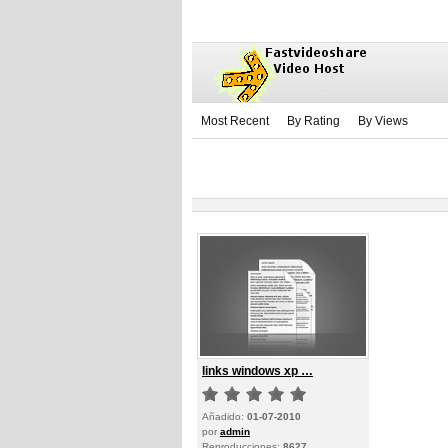
Most Recent
By Rating
By Views
links windows xp …
Añadido:
01-07-2010
por
admin
Reproducciones:
8627