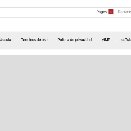
Pages:
1
Document
láusula
·
Términos de uso
·
Política de privacidad
·
ViMP
·
osTu